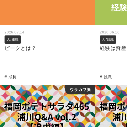
2026.07.14
2026.06.16
人/組織
人/組織
ピークとは？
経験は資産
成長
挑戦
ウラカワ脳