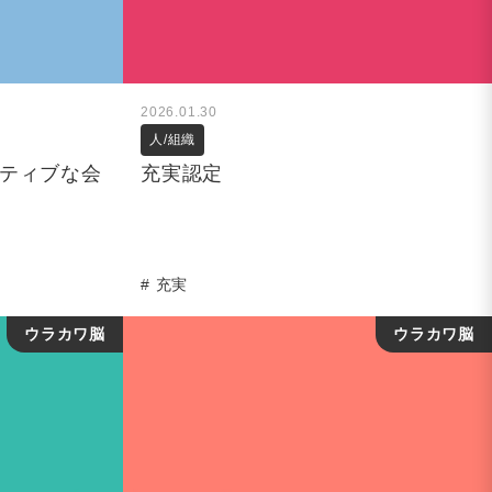
2026.01.30
人/組織
ティブな会
充実認定
充実
ウラカワ脳
ウラカワ脳