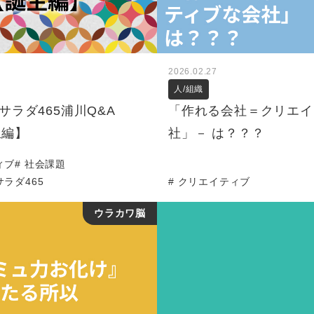
2026.02.27
人/組織
サラダ465浦川Q&A
「作れる会社＝クリエイ
生編】
社」－ は？？？
ィブ
社会課題
ラダ465
クリエイティブ
ウラカワ脳