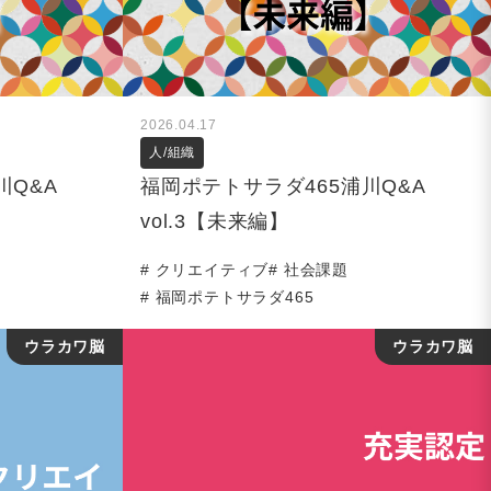
2026.04.17
人/組織
川Q&A
福岡ポテトサラダ465浦川Q&A
vol.3【未来編】
クリエイティブ
社会課題
福岡ポテトサラダ465
ウラカワ脳
ウラカワ脳