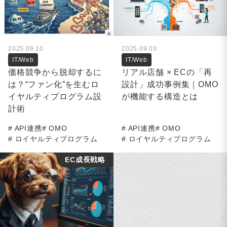
2025.09.10
2025.09.03
IT/Web
IT/Web
価格競争から脱却するに
リアル店舗 × ECの「再
は？“ファン化”を生むロ
設計」成功事例集｜OMO
イヤルティプログラム設
が機能する構造とは
計術
API連携
OMO
API連携
OMO
ロイヤルティプログラム
ロイヤルティプログラム
EC成長戦略