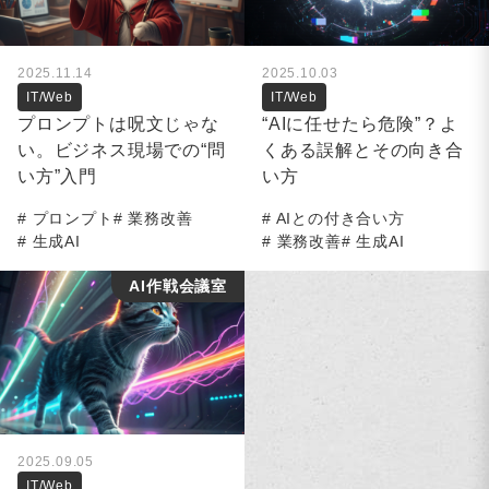
2025.11.14
2025.10.03
IT/Web
IT/Web
プロンプトは呪文じゃな
“AIに任せたら危険”？よ
い。ビジネス現場での“問
くある誤解とその向き合
い方”入門
い方
プロンプト
業務改善
AIとの付き合い方
生成AI
業務改善
生成AI
AI作戦会議室
2025.09.05
IT/Web