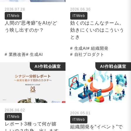
2026.07.28
2026.06.30
IT/Web
IT/Web
人間の“思考癖”をAIがど
効くのはこんなチーム。
う映し出すのか？
効きにくいのはこういう
とき
生成AI
組織開発
業務改善
生成AI
自社プロダクト
AI作戦会議室
AI作戦会議室
2026.06.02
2026.05.01
IT/Web
IT/Web
レポート3種って何が嬉
組織開発を“イベント”で
しいの？中身、出します