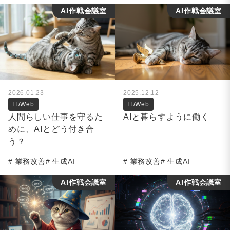
AI作戦会議室
AI作戦会議室
2026.01.23
2025.12.12
IT/Web
IT/Web
人間らしい仕事を守るた
AIと暮らすように働く
めに、AIとどう付き合
う？
業務改善
生成AI
業務改善
生成AI
AI作戦会議室
AI作戦会議室