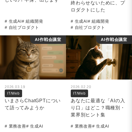
終わらせないために、プ
ロダクトにした
生成AI
組織開発
生成AI
組織開発
自社プロダクト
自社プロダクト
AI作戦会議室
AI作戦会議室
2026.03.19
2026.02.20
IT/Web
IT/Web
いまさらChatGPTについ
あなたに最適な「AIの入
て語ってみようか
り口」はどこ？職種別・
業界別ヒント集
業務改善
生成AI
業務改善
生成AI