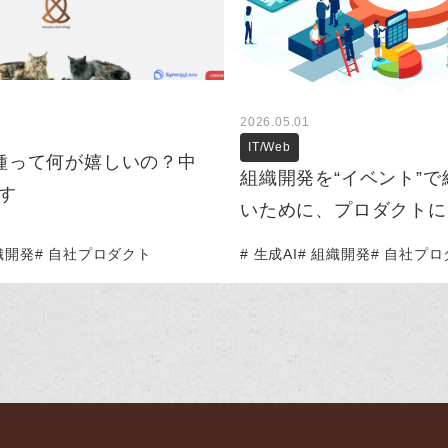
2026.05.01
IT/Web
種って何が嬉しいの？中
組織開発を“イベント”
す
いために、プロダクトに
織開発
自社プロダクト
生成AI
組織開発
自社プロ