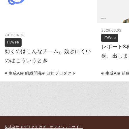
2026.06.02
2026.06.30
IT/Web
IT/Web
レポート3
効くのはこんなチーム。効きにくい
身、出しま
のはこういうとき
生成AI
組織開発
自社プロダクト
生成AI
組
株式会社 もずくとおはぎ オフィシャルサイト