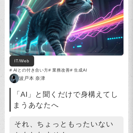
IT/Web
AIとの付き合い方
業務改善
生成AI
波戸本 奈津
「AI」と聞くだけで身構えてし
まうあなたへ
それ、ちょっともったいない