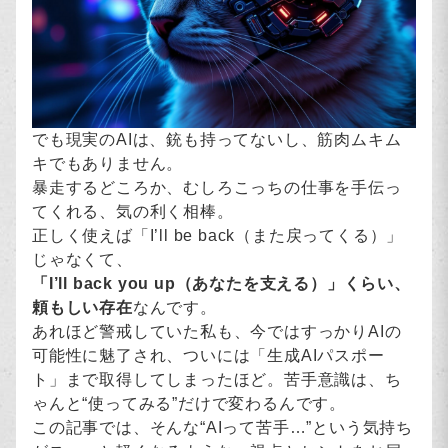
でも現実のAIは、銃も持ってないし、筋肉ムキム
キでもありません。
暴走するどころか、むしろこっちの仕事を手伝っ
てくれる、気の利く相棒。
正しく使えば「I’ll be back（また戻ってくる）」
じゃなくて、
「I’ll back you up（あなたを支える）」くらい、
頼もしい存在
なんです。
あれほど警戒していた私も、今ではすっかりAIの
可能性に魅了され、ついには「生成AIパスポー
ト」まで取得してしまったほど。苦手意識は、ち
ゃんと“使ってみる”だけで変わるんです。
この記事では、そんな“AIって苦手…”という気持ち