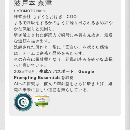
波戸本 奈津
HATOMOTO Natsu
株式会社 もずくとおはぎ COO
まるで呼吸をするかのように繰り出されるきめ細や
かな気配りと先回り。
研ぎ澄まされた解読力で瞬時に本質を見抜き、最適
な道筋を描き出す。
洗練された所作と、常に「面白い」を携えた感性
は、チームに余裕と品格をもたらす。
その存在は羅針盤となり、組織の歩みを確かな成長
へと導いている。
2025年6月、
生成AIパスポート
、
Google
Prompting Essentials
を取得
AIへの探究は、彼女の羅針盤をさらに磨き上げ、組
織の未来に新しい道筋を照らしている。