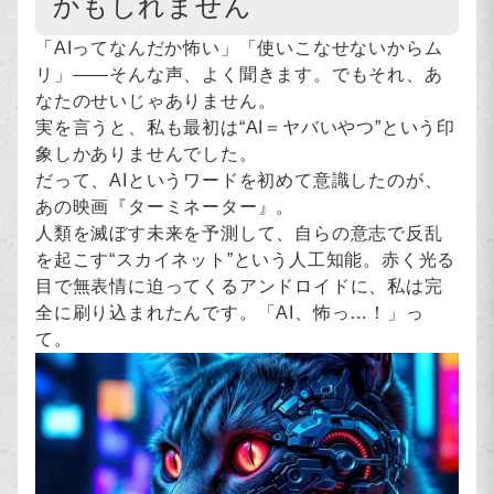
かもしれません
「AIってなんだか怖い」「使いこなせないからム
リ」——そんな声、よく聞きます。でもそれ、あ
なたのせいじゃありません。
実を言うと、私も最初は“AI＝ヤバいやつ”という印
象しかありませんでした。
だって、AIというワードを初めて意識したのが、
あの映画『ターミネーター』。
人類を滅ぼす未来を予測して、自らの意志で反乱
を起こす“スカイネット”という人工知能。赤く光る
目で無表情に迫ってくるアンドロイドに、私は完
全に刷り込まれたんです。「AI、怖っ…！」っ
て。