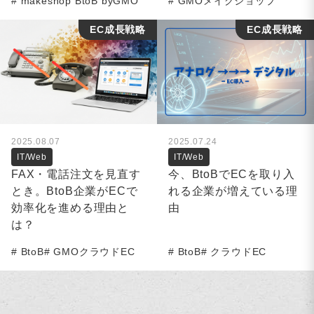
makeshop BtoB byGMO
GMOメイクショップ
EC成長戦略
EC成長戦略
2025.08.07
2025.07.24
IT/Web
IT/Web
FAX・電話注文を見直す
今、BtoBでECを取り入
とき。BtoB企業がECで
れる企業が増えている理
効率化を進める理由と
由
は？
BtoB
GMOクラウドEC
BtoB
クラウドEC