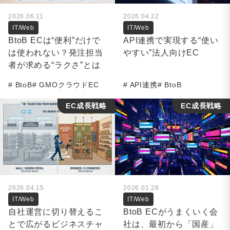
2026.06.11
2026.04.22
IT/Web
IT/Web
BtoB ECは“便利”だけで
API連携で実現する“使い
は使われない？発注担当
やすい”法人向けEC
者が求める“ラクさ”とは
BtoB
GMOクラウドEC
API連携
BtoB
EC成長戦略
EC成長戦略
2026.04.15
2026.01.28
IT/Web
IT/Web
自社運営に切り替えるこ
BtoB ECがうまくいく会
とで広がるビジネスチャ
社は、最初から「国産」