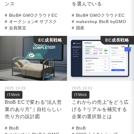
ンス
を選んでいる
BtoB
GMOクラウドEC
BtoB
GMOクラウドEC
オークション
サブスク
makeshop BtoB byGMO
会員限定
国産
EC成長戦略
EC成長戦略
2025.10.29
2025.10.01
IT/Web
IT/Web
BtoB ECで変わる“法人営
これからの売上”をどう広
業のあり方”｜自社らしい
げる？リアルを補完する
売り方の設計図
企業の選択肢とは
BtoB
BtoB