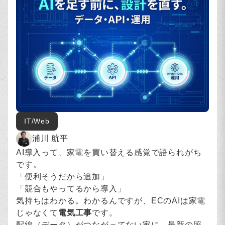
IT/Web
浦川 航平
AI導入って、家電を買い替える感覚で語られがち
です。
「便利そうだから追加」
「競合もやってるから導入」
気持ちはわかる。わかるんですが、ECのAIは家電
じゃなくて
電気工事
です。
配線（データ）がつながってない家に、最新の照