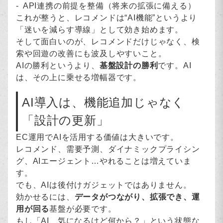
API連携の前提を整備（将来の拡張に備える）
これが整うと、レコメンドは“AI機能”というより
「迷いを減らす導線」として効き始めます。
そして面白いのが、レコメンドだけじゃなく、検
索や回遊の改善にも波及しやすいこと。
AIの勝利というより、
基盤設計の勝利
です。AI
は、その上に乗せる増幅器です。
AI導入は、機能追加じゃなく
「設計の更新」
EC運用でAIを活用する価値は大きいです。
レコメンド、需要予測、ダイナミックプライシン
グ、AIエージェント…やれることは増えていま
す。
でも、AIは後付けガジェットではありません。
効かせるには、
データがつながり、拡張でき、運
用が回る
基盤が必要です。
もし「AI、気になるけど何から？」という状態な