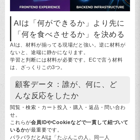
AIは「何ができるか」より先に
「何を食べさせるか」を決める
AIは、材料が揃ってる現場だと強い。逆に材料が
ないと、途端に静かになります。
学習と判断には材料が必要です。ECで言う材料
は、ざっくりこの3つ。
顧客データ：誰が、何に、ど
んな反応をしたか
閲覧・検索・カート投入・購入・返品・問い合わ
せ。
これらが
会員IDやCookieなどで一貫して紐づいて
いるか
が最重要です。
バラバラだとAIは「たぶんこの人、同一人