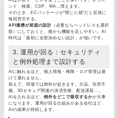
ンド、検索、CDP、MA…増えます。
そのとき、ECパッケージが“閉じた箱”だと拡張に
毎回苦労する。
API連携が前提の設計
（必要ならヘッドレスも選択
肢）にしておくと、後から機能を足しやすい。AI
時代は「最初に全部決めない設計」が強いです。
3. 運用が回る：セキュリティ
と例外処理まで設計する
AIに触れるほど、個人情報・権限・ログ管理は避
けて通れません。
加えて、現場では例外が起きます。欠品、住所不
備、3Dセキュア関連の決済失敗、配送遅延…。
AIを入れるほど、
例外をどこで吸収するか
が大事
になります。運用が回る仕組みがある会社ほど、
AIの成果が持続します。