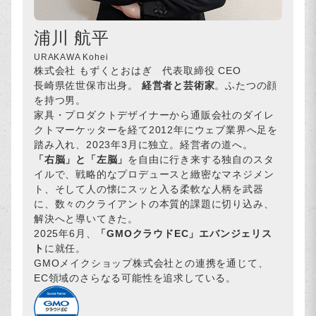
浦川 航平
URAKAWA Kohei
株式会社 もずくとおはぎ 代表取締役 CEO
長崎県佐世保市出身。
経営者と芸術家
。ふたつの顔
を持つ男。
家具・プロダクトデザイナーから通販会社のダイレ
クトマーケッターを経て2012年にウェブ業界へ足を
踏み入れ、2023年3月に独立。経営者の道へ。
「右脳」と「左脳」
を自由に行き来する独自のスタ
イルで、戦略的なプロデュースと緻密なマネジメン
ト、そして人の懐にスッと入る柔軟な人柄を武器
に、数々のクライアントの本質的課題に切り込み、
解決へと導いてきた。
2025年6月、
「GMOクラウドEC」エバンジェリス
ト
に就任。
GMOメイクショップ株式会社との連携を通じて、
EC領域のさらなる可能性を追求している。