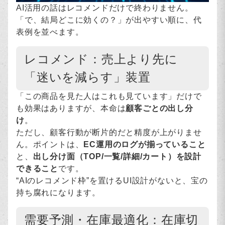
AI活用の話はレコメンドだけで終わりません。
「で、結局どこに効くの？」が出やすい順に、代
表例を並べます。
レコメンド：売上より先に
「迷いを減らす」装置
「この商品を見た人はこれも見ています」だけで
も効果はありますが、本命は
顧客ごとの出し分
け
。
ただし、顧客行動が断片的だと精度が上がりませ
ん。ポイントは、
EC運用のログが揃っていること
と、
出し分け面（TOP/一覧/詳細/カート）を設計
できること
です。
“AIのレコメンド枠”を置けるUI設計がないと、宝の
持ち腐れになります。
需要予測・在庫最適化：在庫切