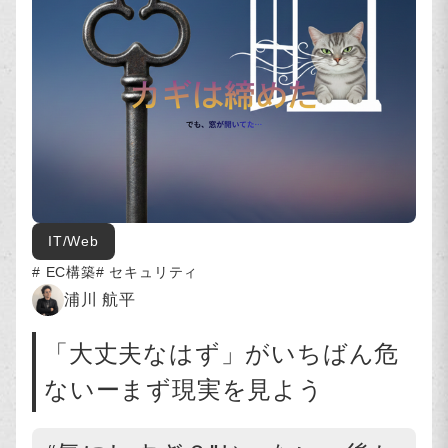
IT/Web
EC構築
セキュリティ
浦川 航平
「大丈夫なはず」がいちばん危
ないーまず現実を見よう