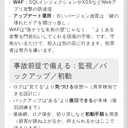
WAF
：SQLインジェクションやXSSなどWebア
プリ攻撃の防波堤
アップデート運用
：古いバージョン放置は「鍵の
壊れたドアを開けっ放し」
WAFは“強そうな名前の壁”じゃなく、「よくある
攻撃を門前払いしてくれる現場の守衛」です。守
衛がいるだけで、犯人は別の店に行きます。犯罪
者は努力を嫌います。
事故前提で備える：監視／バ
ックアップ／初動
ログは“見てる”より
気づける
状態へ（異常検知で
きる設計に）
バックアップは“ある”より
復旧できる
が本体（復
旧訓練まで）
連絡網、ログ保全、切り戻しなど
初動手順
を用意
（損害が跳ね上がるか、抑えられるかはここで
決まります）