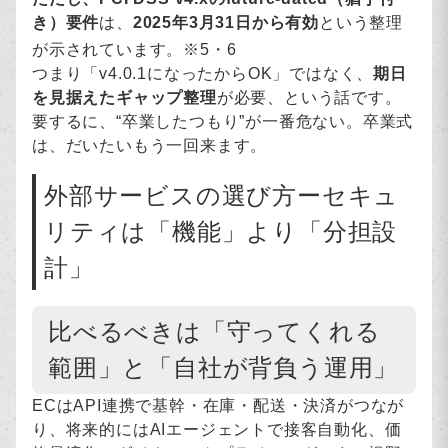
き）要件
は、
2025年3月31日から有効
という整理
が示されています。※5・6
つまり「v4.0.1になったからOK」ではなく、
期日
を見据えたギャップ整理
が必要、という話です。
要するに、“卒業したつもり”が一番危ない。卒業式
は、だいたいもう一回来ます。
外部サービスの選び方ーセキュ
リティは「機能」より「分担設
計」
比べるべきは「守ってくれる
範囲」と「自社が背負う運用」
ECはAPI連携で基幹・在庫・配送・決済がつなが
り、将来的にはAIエージェントで接客自動化、価