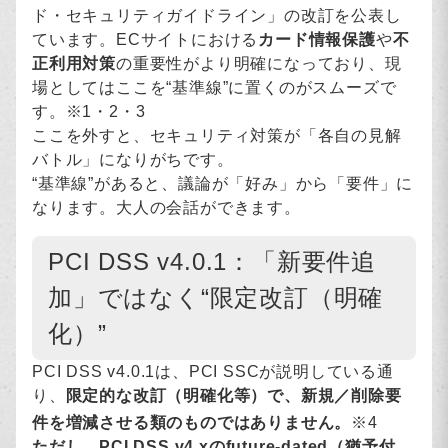
ド・セキュリティガイドライン」の改訂を公表し
ています。ECサイトにおける
カード情報保護
や
不
正利用対策
の重要性がより明確になっており、現
場としてはここを“基準線”に置くのがスムーズで
す。※1・2・3
ここを外すと、セキュリティ対策が「各自の見解
バトル」になりがちです。
“基準線”があると、議論が「好み」から「要件」に
なります。大人の会話ができます。
PCI DSS v4.0.1：「新要件追
加」ではなく“限定改訂（明確
化）”
PCI DSS v4.0.1は、PCI SSCが説明している通
り、
限定的な改訂（明確化等）で、新規／削除要
件を増減させる類のものではありません。
※4
ただし、PCI DSS v4.xのfuture-dated（猶予付