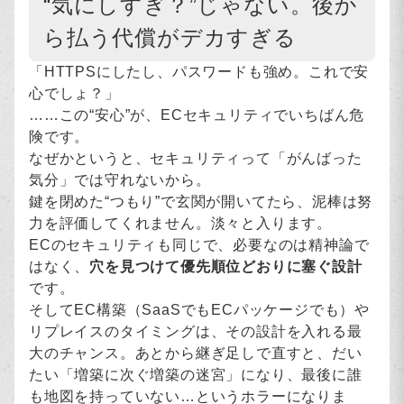
“気にしすぎ？”じゃない。後か
ら払う代償がデカすぎる
「HTTPSにしたし、パスワードも強め。これで安
心でしょ？」
……この“安心”が、ECセキュリティでいちばん危
険です。
なぜかというと、セキュリティって「がんばった
気分」では守れないから。
鍵を閉めた“つもり”で玄関が開いてたら、泥棒は努
力を評価してくれません。淡々と入ります。
ECのセキュリティも同じで、必要なのは精神論で
はなく、
穴を見つけて優先順位どおりに塞ぐ設計
です。
そしてEC構築（SaaSでもECパッケージでも）や
リプレイスのタイミングは、その設計を入れる最
大のチャンス。あとから継ぎ足しで直すと、だい
たい「増築に次ぐ増築の迷宮」になり、最後に誰
も地図を持っていない…というホラーになりま