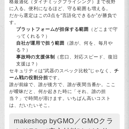
格最適化（ダイナミックプライシング）まで視野
に入る。便利になるほど、守る範囲も増える。
だから選定はこの3点を“言語化できるか”が勝負で
す。
プラットフォームが担保する範囲
（どこまで守
ってくれる？）
自社が運用で担う範囲
（誰が、何を、毎月や
る？）
事故時の支援体制
（窓口、対応スピード、復旧
支援は？）
セキュリティは“武器のスペック比較”じゃなく、
チ
ーム戦の役割分担
です。
誰が前線で、誰が後方で、誰が夜間当番か。ここ
が曖昧だと、何か起きた時に「それ、誰の担
当？」で時間が溶けます。いちばん高いコスト
は、だいたいそこ。
makeshop byGMO／GMOクラ