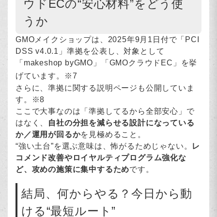
ウドECの“安心材料”をどう使
うか
GMOメイクショップは、2025年9月1日付で「PCI
DSS v4.0.1」準拠を公表し、対象として
「makeshop byGMO」「GMOクラウドEC」を挙
げています。※7
さらに、準拠に関する説明ページも公開していま
す。※8
ここで大事なのは「準拠してるから全部安心」で
はなく、
自社の分担を減らせる設計になっている
か／運用が回るか
を見極めること。
“強い土台”を選ぶ意味は、怖がるためじゃない。
レ
コメンド改善やロイヤルティプログラム強化な
ど、攻めの施策に集中するため
です。
結局、何からやる？今日から動
ける“最短ルート”