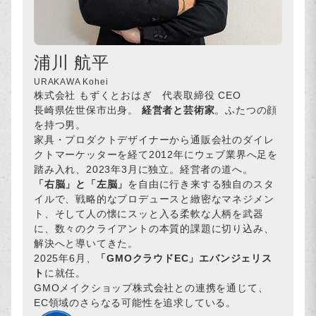
浦川 航平
URAKAWA Kohei
株式会社 もずくとおはぎ 代表取締役 CEO
長崎県佐世保市出身。
経営者と芸術家
。ふたつの顔
を持つ男。
家具・プロダクトデザイナーから通販会社のダイレ
クトマーケッターを経て2012年にウェブ業界へ足を
踏み入れ、2023年3月に独立。経営者の道へ。
「右脳」と「左脳」
を自由に行き来する独自のスタ
イルで、戦略的なプロデュースと緻密なマネジメン
ト、そして人の懐にスッと入る柔軟な人柄を武器
に、数々のクライアントの本質的課題に切り込み、
解決へと導いてきた。
2025年6月、
「GMOクラウドEC」エバンジェリス
ト
に就任。
GMOメイクショップ株式会社との連携を通じて、
EC領域のさらなる可能性を追求している。