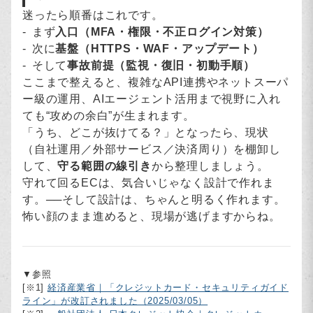
迷ったら順番はこれです。
まず
入口（MFA・権限・不正ログイン対策）
次に
基盤（HTTPS・WAF・アップデート）
そして
事故前提（監視・復旧・初動手順）
ここまで整えると、複雑なAPI連携やネットスーパ
ー級の運用、AIエージェント活用まで視野に入れ
ても“攻めの余白”が生まれます。
「うち、どこが抜けてる？」となったら、現状
（自社運用／外部サービス／決済周り）を棚卸し
して、
守る範囲の線引き
から整理しましょう。
守れて回るECは、気合いじゃなく設計で作れま
す。──そして設計は、ちゃんと明るく作れます。
怖い顔のまま進めると、現場が逃げますからね。
▼参照
[※1]
経済産業省｜「クレジットカード・セキュリティガイド
ライン」が改訂されました（2025/03/05）