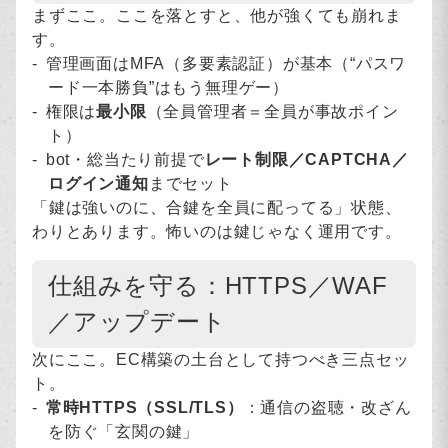
まずここ。ここを落とすと、他が強くても崩れま
す。
管理画面はMFA（多要素認証）が基本（“パスワ
ード一本勝負”はもう無理ゲー）
権限は
最小限
（全員管理者＝全員が事故ポイン
ト）
bot・総当たり前提で
レート制限／CAPTCHA／
ログイン通知
までセット
「鍵は強いのに、合鍵を全員に配ってる」状態、
わりとあります。怖いのは鍵じゃなく運用です。
仕組みを守る：HTTPS／WAF
／アップデート
次にここ。EC構築の土台として持つべき三点セッ
ト。
常時HTTPS（SSL/TLS）
：通信の盗聴・改ざん
を防ぐ「玄関の鍵」