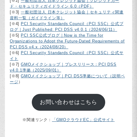
[※2]
一般社団法人 日本クレジット協会｜クレジットカー
ド・セキュリティガイドライン 6.0（PDF）
[※3]
一般社団法人 日本クレジット協会｜セキュリティ関連
資料一覧（ガイドライン等）
[※4]
PCI Security Standards Council（PCI SSC）公式ブ
ログ｜Just Published: PCI DSS v4.0.1（2024/06/11）
[※5]
PCI SSC公式ブログ｜Now is the Time for
Organizations to Adopt the Future-Dated Requirements of
PCI DSS v4.x（2024/08/20）
[※6]
PCI Security Standards Council（PCI SSC）公式サ
イト
[※7]
GMOメイクショップ｜プレスリリース：PCI DSS
v4.0.1準拠（2025/09/01）
[※8]
GMOメイクショップ｜PCI DSS準拠について（説明ペ
ージ
）
お問い合わせはこちら
※関連リンク：
「GMOクラウドEC」公式サイト