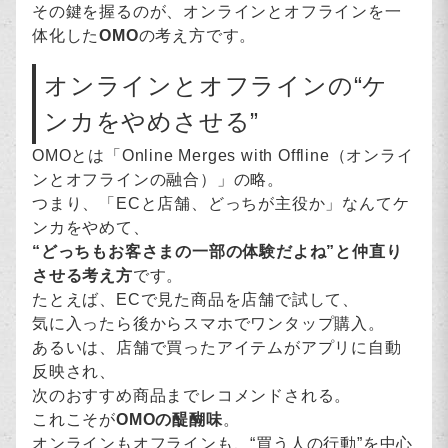
その鍵を握るのが、オンラインとオフラインを一
体化した
OMO
の考え方です。
オンラインとオフラインの“ケ
ンカをやめさせる”
OMOとは「Online Merges with Offline（オンライ
ンとオフラインの融合）」の略。
つまり、「ECと店舗、どっちが主役か」なんてケ
ンカをやめて、
“どっちもお客さまの一部の体験だよね”と仲直り
させる考え方
です。
たとえば、ECで見た商品を店舗で試して、
気に入ったら後からスマホでワンタップ購入。
あるいは、店舗で買ったアイテムがアプリに自動
反映され、
次のおすすめ商品までレコメンドされる。
これこそが
OMOの醍醐味
。
オンラインもオフラインも、“買う人の行動”を中心