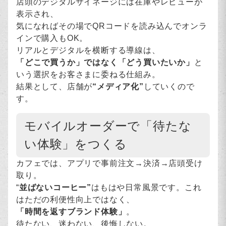
店頭のデジタルサイネージには在庫やレビューが
表示され、
気になればその場でQRコードを読み込んでオンラ
インで購入もOK。
リアルとデジタルを横断する導線は、
「どこで買うか」ではなく「どう買いたいか」
と
いう選択をお客さまに委ねる仕組み。
結果として、店舗が
“メディア化”
していくので
す。
モバイルオーダーで「待たな
い体験」をつくる
カフェでは、アプリで事前注文→決済→店頭受け
取り。
“
並ばないコーヒー”
はもはや日常風景です。これ
はただの利便性向上ではなく、
「時間を返すブランド体験」
。
待たない、迷わない、後悔しない。