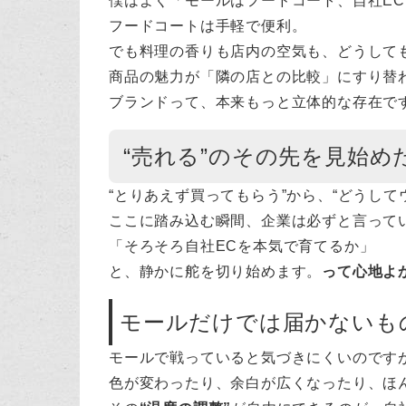
僕はよく「モールはフードコート、自社E
フードコートは手軽で便利。
でも料理の香りも店内の空気も、どうして
商品の魅力が「隣の店との比較」にすり替
ブランドって、本来もっと立体的な存在で
“売れる”のその先を見始め
“とりあえず買ってもらう”から、“どうして
ここに踏み込む瞬間、企業は必ずと言って
「そろそろ自社ECを本気で育てるか」
と、静かに舵を切り始めます。
って心地よ
モールだけでは届かないも
モールで戦っていると気づきにくいのですが
色が変わったり、余白が広くなったり、ほ