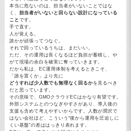
本当に危ないのは、担当者がいないことではな
く、
担当者がいないと回らない設計になっている
こと
です。
手で直す。
人が覚える。
誰かが頑張ってつなぐ。
それで回っているうちは、まだいい。
ただ、その運用は長くなるほど負担が蓄積し、や
がて現場の余白を確実に奪っていきます。
だから私は、EC運用体制を考えるときこそ、
「誰を置くか」より先に
どうすれば少人数でも無理なく回るか
を見るべき
だと思っています。
その意味で、GMOクラウドECはかなり有望です。
外部システムとのつなぎやすさがあり、導入後の
支援も含めて考えやすいからです。人数が潤沢で
はない会社ほど、こういう“後から運用を圧迫しに
くい基盤”の差ははっきり表れます。